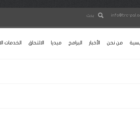
info@trc-pal.o
بحث
يسية
من نحن
الأخبار
البرامج
ميديا
الالتحاق
الخدمات الا