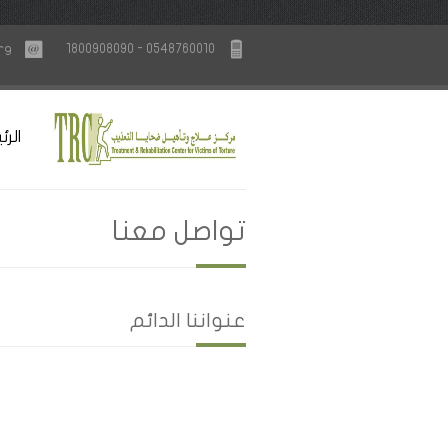
rg
1800908090 - 0548760010
الرئ
تواصل معنا
عنواننا الدائم