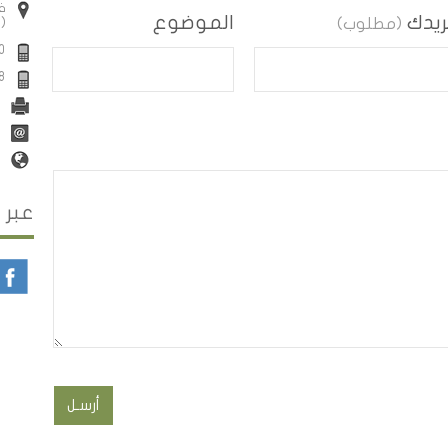
فل
ريدك
الموضوع
(مطلوب)
(ش
0
8
عبر 