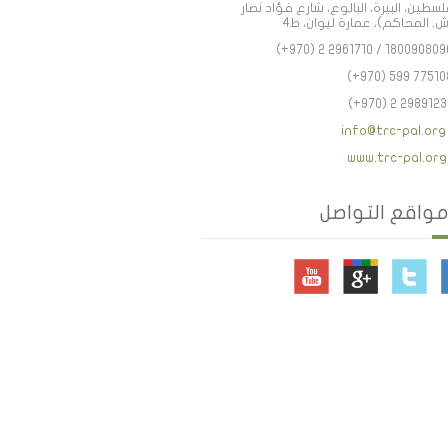
سطين، البيرة، البالوع، شارع فؤاد نصار
. المحاكم)، عمارة ليوان، ط4
(+970) 2 2961710 / 180090809
(+970) 599 77510
(+970) 2 2989123
info@trc-pal.org
www.trc-pal.org
مواقع التواصل