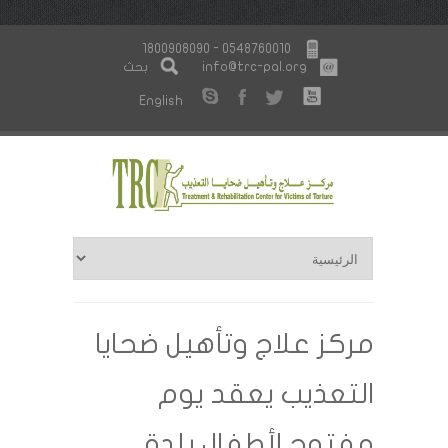
1800908090 - 0548760010
info@trc-pal.org
بحث
English
مركز علاج وتأهيل ضحايا
التعذيب يعقد يوم
مفتوح لأطفال بلدة