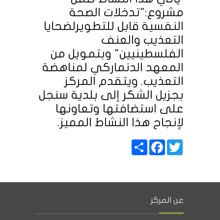
مشروع:"تدخلات الصحة
النفسية قابل للتطويرلضحايا
التعذيب والعنف
الفلسطينيين" وبتمويل من
المعهد الدنماركي لمناهضة
التعذيب. ويتقدم المركز
بجزيل الشكر إلى بلدية سنجل
على استضافتها وتعاونها
لإنجاح هذا النشاط المميز.
Share
Facebook
Twitter
عن المركز