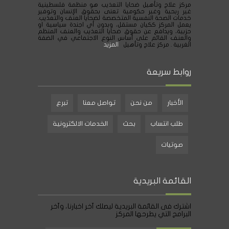
مركز علاج وتأهيل ضحايا التعذيب هو منظمة فلسطينية
غير ربحية وغير حكومية تعنى بحقوق الإنسان وتوفير
خدمات الصحة النفسية المتخصصة لضحايا العنف والتعذيب.
يعمل المركز ككيان مستقل، وبدون أي اجندة سياسية او
حزبية، ويدافع عن حقوق ضحايا التعذيب والعنف المنظم
والعنف القائم على أساس النوع الاجتماعي في الضفة
الغربية . مركز علاج وتأهيل
المزيد
روابط سريعة
الأخبار
من نحن
تواصل معنا
تبرع
طلب انتساب
بحث
الخدمات الالكترونية
صوتيات
القائمة البريدية
اشترك فى القائمة البريدية ليصلك آخر اخبارنا، وآخر
البرامج التي يطرحها المركز