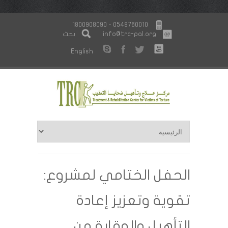
1800908090 - 0548760010
info@trc-pal.org
بحث
English
الحفل الختامي لمشروع:
تقوية وتعزيز إعادة
التأهيل والوقاية من