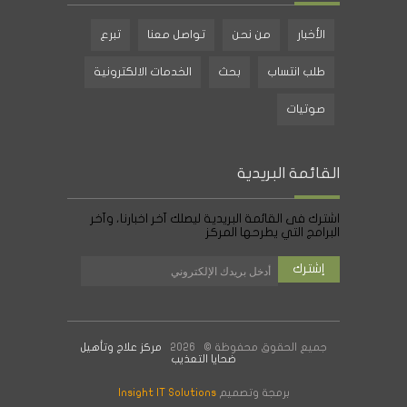
الأخبار
من نحن
تواصل معنا
تبرع
طلب انتساب
بحث
الخدمات الالكترونية
صوتيات
القائمة البريدية
اشترك فى القائمة البريدية ليصلك آخر اخبارنا، وآخر
البرامج التي يطرحها المركز
جميع الحقوق محفوظة © 2026
مركز علاج وتأهيل
ضحايا التعذيب
برمجة وتصميم
Insight IT Solutions