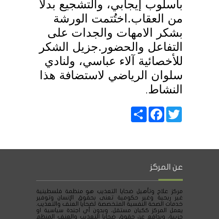
بأسلوب إيجابي، والتشجيع بدلاً
من العقاب.اختُتمت الورشة
بشكر الامهات والجدات على
التفاعل والحضور.جزيل الشكر
للأخصائية آلاء عباسي، ولنادي
سلوان الرياضي لاستضافة هذا
النشاط
.
Share
Facebook
Twitter
عن المركز
مركز علاج وتأهيل ضحايا التعذيب هو منظمة فلسطينية
غير ربحية وغير حكومية تعنى بحقوق الإنسان وتوفير
خدمات الصحة النفسية المتخصصة لضحايا العنف والتعذيب.
يعمل المركز ككيان مستقل، وبدون أي اجندة سياسية او
حزبية، ويدافع عن حقوق ضحايا التعذيب والعنف المنظم