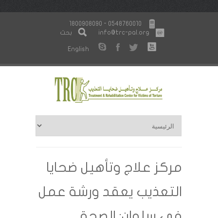
1800908090 - 0548760010
info@trc-pal.org
بحث
English
مركز علاج وتأهيل ضحايا
التعذيب يعقد ورشة عمل
في سلوان: الصحة