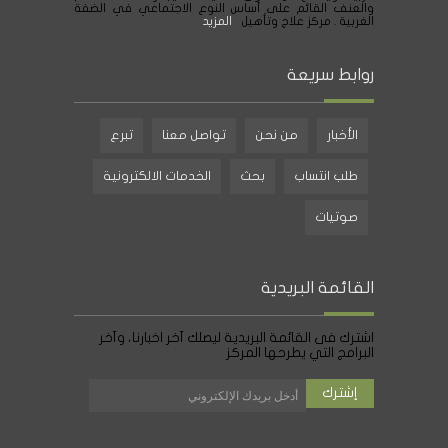
والعنف القائم على أساس النوع الاجتماعي في الضفة
الغربية . مركز علاج وتأهيل
المزيد
روابط سريعة
الأخبار
من نحن
تواصل معنا
تبرع
طلب انتساب
بحث
الخدمات الالكترونية
صوتيات
القائمة البريدية
اشترك فى القائمة البريدية ليصلك آخر اخبارنا، وآخر
البرامج التي يطرحها المركز