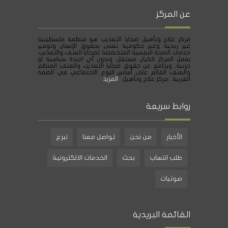
عن المركز
مركز علاج وتأهيل ضحايا التعذيب هو منظمة فلسطينية
غير ربحية وغير حكومية تعنى بحقوق الإنسان وتوفير
خدمات الصحة النفسية المتخصصة لضحايا العنف والتعذيب.
يعمل المركز ككيان مستقل، وبدون أي اجندة سياسية او
حزبية، ويدافع عن حقوق ضحايا التعذيب والعنف المنظم
والعنف القائم على أساس النوع الاجتماعي في الضفة
الغربية . مركز علاج وتأهيل
المزيد
روابط سريعة
الأخبار
من نحن
تواصل معنا
تبرع
طلب انتساب
بحث
الخدمات الالكترونية
صوتيات
القائمة البريدية