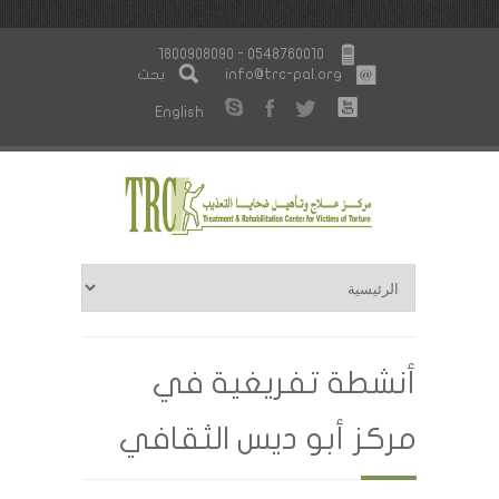
1800908090 - 0548760010
info@trc-pal.org
بحث
English
أنشطة تفريغية في
مركز أبو ديس الثقافي