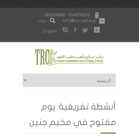
1800908090 - 0548760010
info@trc-pal.org
بحث
English
أنشطة تفريغية: يوم
مفتوح في مخيم جنين