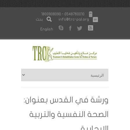
1800908090 - 0548760010
info@trc-pal.org
بحث
English
ورشة في القدس بعنوان:
الصحة النفسية والتربية
الإيجابية