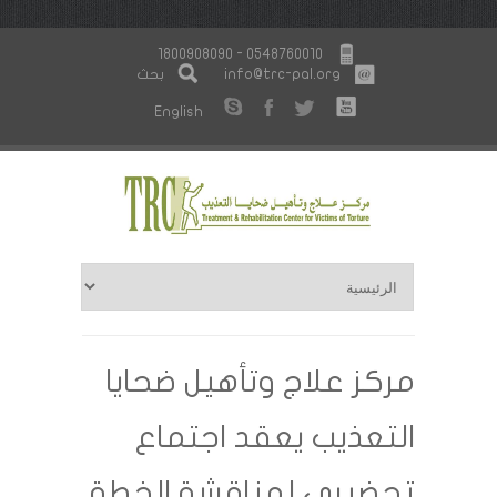
1800908090 - 0548760010
info@trc-pal.org
بحث
English
مركز علاج وتأهيل ضحايا
التعذيب يعقد اجتماع
تحضيري لمناقشة الخطة