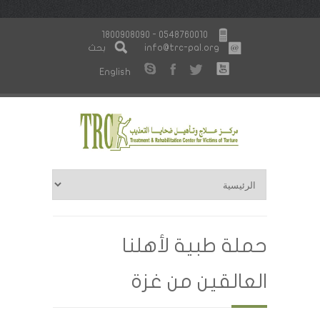
1800908090 - 0548760010
info@trc-pal.org
بحث
English
حملة طبية لأهلنا
العالقين من غزة