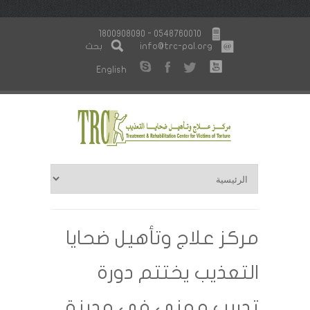
1800908090 - 0548760010
info@trc-pal.org
بحث
English
مركز علاج وتأهيل ضحايا
التعذيب يختتم دورة
تدريب مهني في مدينة