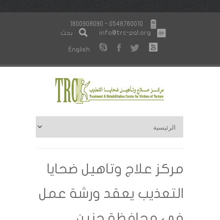
1800908090 - 0548760010
info@trc-pal.org
بحث
English
مركز علاج وتاهيل ضحايا
التعذيب يعقد ورشة عمل
في محافظة جنين