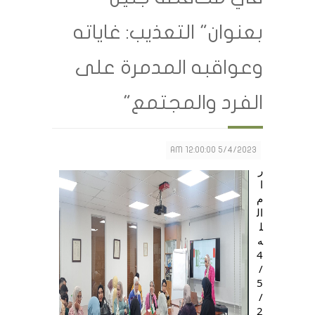
بعنوان" التعذيب: غاياته
وعواقبه المدمرة على
الفرد والمجتمع"
5/4/2023 12:00:00 AM
ر
ا
م
ال
ل
ه
4
/
5
/
2