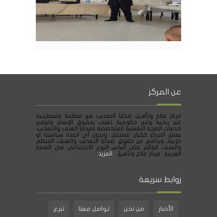
عن المركز
مركز علاج وتأهيل ضحايا التعذيب هو منظمة فلسطينية
غير ربحية وغير حكومية تعنى بحقوق الإنسان وتوفير
خدمات الصحة النفسية المتخصصة لضحايا العنف والتعذيب.
يعمل المركز ككيان مستقل، وبدون أي اجندة سياسية او
حزبية، ويدافع عن حقوق ضحايا التعذيب والعنف المنظم
والعنف القائم على أساس النوع الاجتماعي في الضفة
الغربية . مركز علاج وتأهيل
المزيد
روابط سريعة
الأخبار
من نحن
تواصل معنا
تبرع