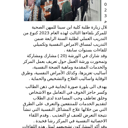
0
2
3
خ
لال زيارة طلبة كلية ابن سينا للمهن الصحية
للمركز بلقاءها الثالث لهذه العام 2023 كنوع من
التدريب العملي لطلبة السنة الرابعة ضمن
التدريب لمساق الامراض النفسية وتكميلي
للقاءات بسنوات سابقة .
وقد شارك في الورشة (20 ) مشارك ومشاركة
وتمحورت ورشة العمل حول تعريف بعمل المركز
والخدمات المقدمة وماهية الصحة النفسية،
أساليب تعزيزها، وكذلك الأمراض النفسية، وطرق
الوقاية واساليب العلاج والتشخيص والحماية .
يهدف الى بلورة صورة ايجابية في ذهن الطالب
وكسر حاجز الخوف في التعامل مع الاشخاص
وخلق تعاطف وحب المساعدة لدى الطلاب
لتقديم الخدمات للمنتفعين والتعرف على الطرق
التي من خلالها علاج المشاكل النفسية التي تنشأ
نتيجة التعرض للعنف او التعذيب . وقدم اللقاء
الاخصائية النفسية في المركز رشا فخيدة .
وقد أكد المشاركون تشجيعهم لمثل هذه اللقاءات