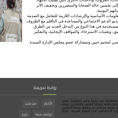
لى تحسين حالة الضحايا والمتضررين وتخفيف الأثر
تهم اليومية.
لومات الأساسية والإرشادات اللازمة للتعامل مع الصدمة
قديم الدعم الاجتماعي والمساعدة في التأقلم مع الظروف
لمستخدمة في هذا النوع من التدخل العديد من الطرق
، وتقنيات الاسترخاء، والمواقف الإيجابية، والتفكير
نفسي لمخيم جنين وبمشاركة عضو مجلس الإدارة السيدة
روابط سريعة
لسطينية غير ربحية وغير حكومية تعنى
الأخبار
من نحن
لمتخصصة لضحايا العنف والتعذيب. يعمل
و حزبية، ويدافع عن حقوق ضحايا التعذيب
ع الاجتماعي في الضفة الغربية . مركز
تواصل معنا
تبرع