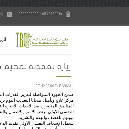
rg
1800908090 - 0548760010
الرئ
زيارة تفقدية لمخيم 
7/11/2023 12:00:00 AM
ضمن الجهود المتواصلة لتعزيز القدرات الم
مركز علاج وتأهيل ضحايا التعذيب اليوم بز
المناطق المتضررة بعد الاحداث الاخيرة ال
النفسي الأولي لبعض الأسر والأطفال والنس
بيوتهم للقصف والهدم والتشريد.
يشمل الإسعاف النفسي الأولي تقديم الد
نفسية أو أزمة مثل الكوارث الطبيعية، الح