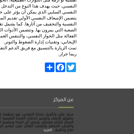
النفسي. حيث يهدف هذا النوع من التدخل إ
النفسي السلبي الذي يمكن أن يؤثر على حيا
يتضمن الإسعاف النفسي الأولي تقديم المع
النفسية والتخفيف من آثارها. كما يشمل ت
الصعبة التي يمرون بها. وتتضمن الأدوات ا
الفعالة مثل الحوار النفسي، والتنفس العميق
الإيجابي، وتقنيات إدارة الضغوط والتوتر.
تمت الزيارة بالتنسيق مع فريق الدعم ال
ريما جرار.
Share
Facebook
Twitter
عن المركز
مركز علاج وتأهيل ضحايا التعذيب هو منظمة ف
بحقوق الإنسان وتوفير خدمات الصحة النفسية ا
المركز ككيان مستقل، وبدون أي اجندة سياسية ا
والعنف المنظم والعنف القائم على أساس النو
علاج وتأهيل
المزيد