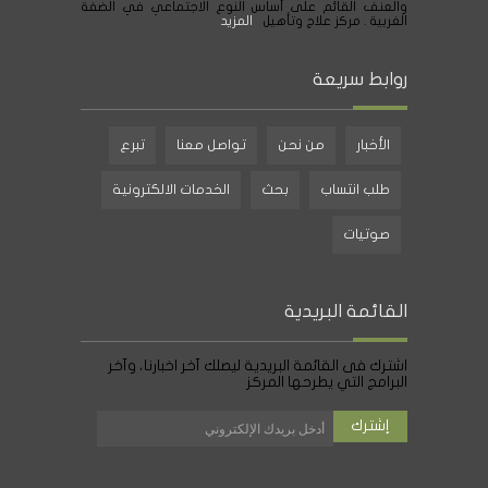
والعنف القائم على أساس النوع الاجتماعي في الضفة
الغربية . مركز علاج وتأهيل
المزيد
روابط سريعة
الأخبار
من نحن
تواصل معنا
تبرع
طلب انتساب
بحث
الخدمات الالكترونية
صوتيات
القائمة البريدية
اشترك فى القائمة البريدية ليصلك آخر اخبارنا، وآخر
البرامج التي يطرحها المركز