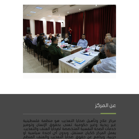
عن المركز
مركز علاج وتأهيل ضحايا التعذيب هو منظمة فلسطينية
غير ربحية وغير حكومية تعنى بحقوق الإنسان وتوفير
خدمات الصحة النفسية المتخصصة لضحايا العنف والتعذيب.
يعمل المركز ككيان مستقل، وبدون أي اجندة سياسية او
حزبية، ويدافع عن حقوق ضحايا التعذيب والعنف المنظم