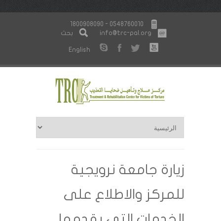
1800908090 - 0548760010
info@trc-pal.org
بحث
English
زيارة جامعة نرويجية
للمركز والاطلاع على
الخدمات التي يقدمها