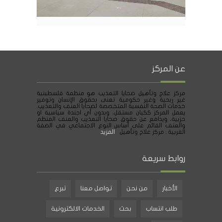
عن المركز
مركز علاج وتأهيل ضحايا التعذيب هو منظمة فلسطينية
غير ربحية وغير حكومية تعنى بحقوق الإنسان وتوفير
خدمات الصحة النفسية المتخصصة لضحايا العنف والتعذيب.
يعمل المركز ككيان مستقل، وبدون أي اجندة سياسية او
حزبية، ويدافع عن حقوق ضحايا التعذيب والعنف المنظم
والعنف القائم على أساس النوع الاجتماعي في الضفة
الغربية . مركز علاج وتأهيل
المزيد
روابط سريعة
الأخبار
من نحن
تواصل معنا
تبرع
طلب انتساب
بحث
الخدمات الالكترونية